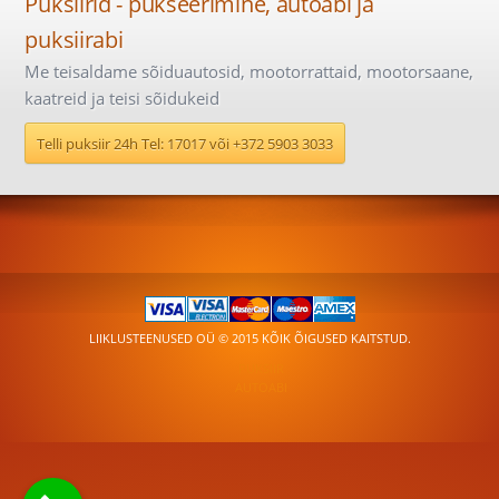
Puksiirid - pukseerimine, autoabi ja
puksiirabi
Me teisaldame sõiduautosid, mootorrattaid, mootorsaane,
kaatreid ja teisi sõidukeid
Telli puksiir 24h Tel: 17017 või +372 5903 3033
LIIKLUSTEENUSED OÜ © 2015 KÕIK ÕIGUSED KAITSTUD.
PUKSIIR
AUTOABI